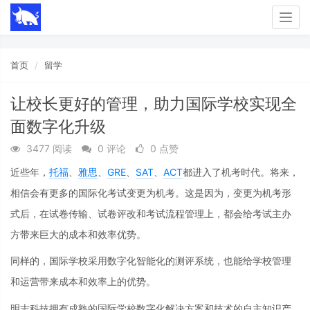
Togg
navig
首页
留学
让校长更好的管理，助力国际学校实现全
面数字化升级
3477 阅读
0 评论
0 点赞
近些年，
托福
、
雅思
、
GRE
、
SAT
、
ACT
都进入了机考时代。将来，
相信会有更多的国际化考试变更为机考。这是因为，变更为机考形
式后，在试卷传输、试卷评改和考试流程管理上，都会给考试主办
方带来巨大的成本和效率优势。
同样的，国际学校采用数字化智能化的测评系统，也能给学校管理
和运营带来成本和效率上的优势。
明志科技拥有成熟的国际学校数字化解决方案和技术的自主知识产