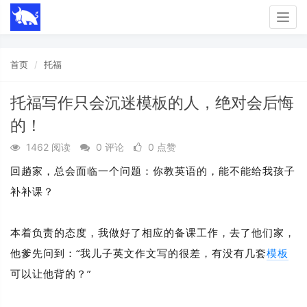
Togg
navig
首页
托福
托福写作只会沉迷模板的人，绝对会后悔
的！
1462 阅读
0 评论
0 点赞
回趟家，总会面临一个问题：你教英语的，能不能给我孩子
补补课？
本着负责的态度，我做好了相应的备课工作，去了他们家，
他爹先问到：
“我儿子英文作文写的很差，有没有几套
模板
可以让他背的？”