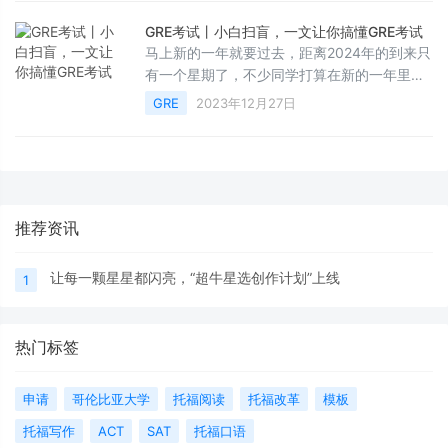
一直期待雅思单科重考尽快上线？你是不是为
写申请文书绞尽脑汁？作为2023年最后一篇推
GRE考试丨小白扫盲，一文让你搞懂GRE考试
文，我们希望带给大家更多轻松和快乐，带给
马上新的一年就要过去，距离2024年的到来只
大家更多好运和福气，感谢大家在这不平凡的
有一个星期了，不少同学打算在新的一年里开
2023年，见证超牛模考网的上线，陪伴我们一
始准备GRE考试，这其中就有不少小白同学加
GRE
2023年12月27日
路成长。如果说20
入。考GRE首先要了解它的考试内容，这样才
能去专门地准备。所以今天小编再一次给刚刚
准备备考的小白同学们扫一下盲，帮助大家简
单快速地搞懂，什么是GRE考试。GRE是世界
各地大学各类研究生院(除部分管理类学院，法
推荐资讯
学院)要求申请者所必须具备的一个考试成绩，
也是教授对申请者是否授予
让每一颗星星都闪亮，“超牛星选创作计划”上线
1
热门标签
申请
哥伦比亚大学
托福阅读
托福改革
模板
托福写作
ACT
SAT
托福口语