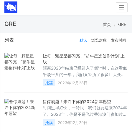
Togg
navig
GRE
首页
GRE
列表
默认
浏览次数
发布时间
让每一颗星星都闪亮，“超牛星选创作计划”上
线
距离2023年结束已经进入了倒计时，在这看似
平淡平凡的一年，我们又经历了很多巨大变
化：3月SAT改成了机考、7月托福进行了改
托福
2023年12月28日
革、9月GRE进行了改革、12月雅思在中国内
地上线单科重考...超牛模考虽上线不久，但有
幸与各位一起度过了这段精彩不断的时光。在
暂停刷题！来许下你的2024新年愿望
备考和申请的时间里，从来不乏精彩的见证者
时间过得好快，一转眼，我们就要迎来2024年
和记录者。自12月起，超牛模考网发起“超牛星
了。2023年，你是不是飞过香港澳门参加过新
选创作计划”。我们诚挚邀请广大同学，分享你
鲜出炉的机考SAT？你是不是从改革前的3篇托
托福
2023年12月29日
的备考经历和申请经验，
福阅读一直战斗到改革后的2篇阅读？你是不是