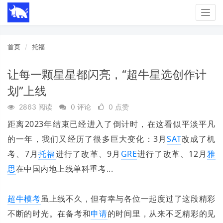
Togg
navig
首页
托福
让每一颗星星都闪亮，“超牛星选创作计
划”上线
2863 阅读
0 评论
0 点赞
距离2023年结束已经进入了倒计时，在这看似平淡平凡
的一年，我们又经历了很多巨大变化：3月
SAT
改成了机
考、7月
托福
进行了改革、9月
GRE
进行了改革、12月
雅
思
在中国内地上线单科重考...
超牛
模考
虽上线不久，但有幸与各位一起度过了这段精彩
不断的时光。在备考和
申请
的时间里，从来不乏精彩的见