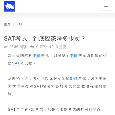
Togg
navig
首页
SAT
SAT考试，到底应该考多少次？
1566 阅读
0 评论
0 点赞
对于美国本科
申请
来说，到底整个
申请
季应该参加多少
次
SAT
考试呢？
从理论上讲，考生可以无限次参加
SAT
考试，因为美国
大学理事会对SAT报名和参加考试的次数没有任何限
制。
SAT全年有7次考试，只是会限制考试的时间和地点。